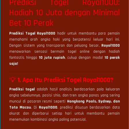
Prediksi Togel Royal1000:
Hadiah 10 Juta dengan Minimal
Bet 10 Perak
Prediksi Togel Royal1000
hadir untuk membantu para pemain
memahami arah angka hoki yang berpotensi keluar hari ini.
Dengan sistem yang transparan dan peluang besar,
Royal1000
menawarkan sensasi bermain togel online dengan hadiah
fantastis hingga
10 juta rupiah
, cukup dengan modal
10 perak
saja!
💡
1. Apa Itu Prediksi Togel Royal1000?
Prediksi togel
adalah hasil analisis berdasarkan pola keluaran
angka sebelumnya, posisi shio, dan tren angka panas yang sering
muncul di pasaran resmi seperti
Hongkong Pools, Sydney, dan
Toto Macau
. Di
Royal1000
, prediksi disusun berdasarkan data
akurat dan diperbarui setiap hari untuk membantu pemain
menemukan kombinasi angka paling potensial.