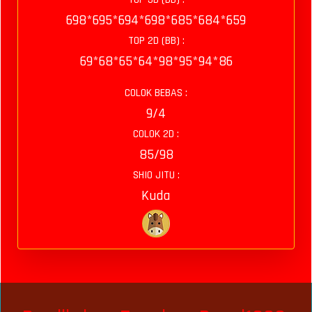
698*695*694*698*685*684*659
TOP 2D (BB) :
69*68*65*64*98*95*94*86
COLOK BEBAS :
9/4
COLOK 2D :
85/98
SHIO JITU :
Kuda