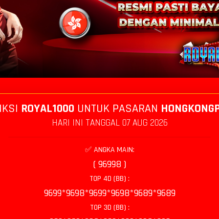
IKSI
ROYAL1000
UNTUK PASARAN
HONGKONGP
HARI INI TANGGAL 07 AUG 2026
✅ ANGKA MAIN:
( 96998 )
TOP 4D (BB) :
9699*9698*9699*9698*9689*9689
TOP 3D (BB) :