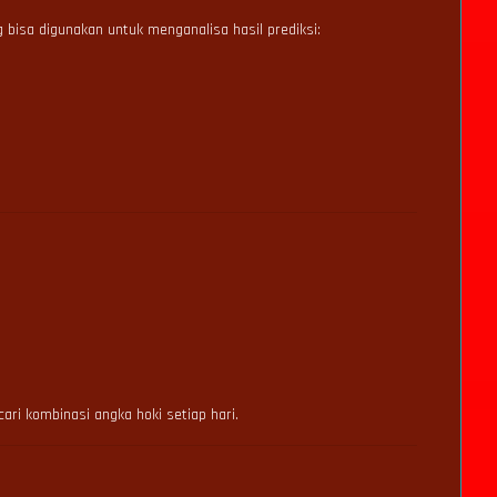
 bisa digunakan untuk menganalisa hasil prediksi:
ari kombinasi angka hoki setiap hari.