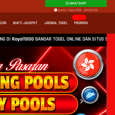
WHATSAPP
Jumat, 7 Agu 2026
[
03
:
00
:
54
]
ACOR
BUKTI JACKPOT
JADWAL TOGEL
PROMOSI
Royal1000
BANDAR TOGEL ONLINE DAN SITUS SLOT GACO
Next