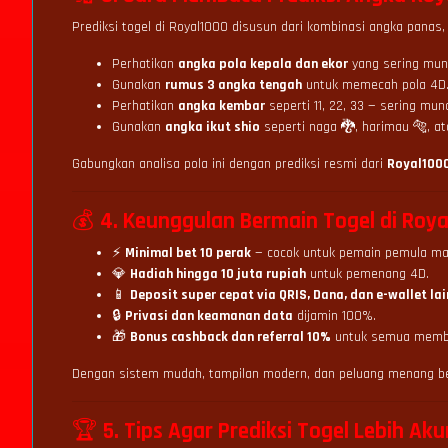
Prediksi togel di Royal1000 disusun dari kombinasi angka panas
Perhatikan
angka pola kepala dan ekor
yang sering muncu
Gunakan
rumus 3 angka tengah
untuk memecah pola 4D
Perhatikan
angka kembar
seperti 11, 22, 33 — sering munc
Gunakan
angka ikut shio
seperti naga 🐉, harimau 🐅, at
Gabungkan analisa pola ini dengan prediksi resmi dari
Royal100
💰
4. Keunggulan Bermain Togel di Roya
⚡
Minimal bet 10 perak
— cocok untuk pemain pemula mau
💎
Hadiah hingga 10 juta rupiah
untuk pemenang 4D.
📱
Deposit super cepat via QRIS, Dana, dan e-wallet lai
🔒
Privasi dan keamanan data
dijamin 100%.
🎁
Bonus cashback dan referral 10%
untuk semua membe
Dengan sistem mudah, tampilan modern, dan peluang menang b
🏆
5. Tips Agar Prediksi Togel Lebih Aku