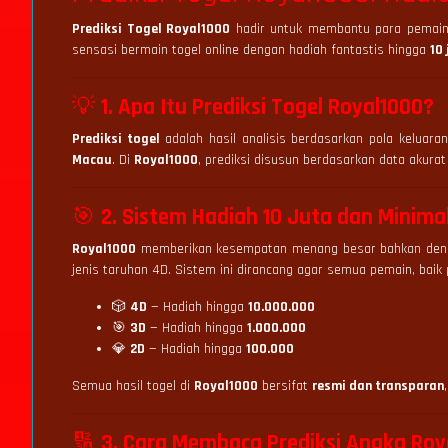
Prediksi Togel Royal1000
hadir untuk membantu para pemain 
sensasi bermain togel online dengan hadiah fantastis hingga
10
💡
1. Apa Itu Prediksi Togel Royal1000?
Prediksi togel
adalah hasil analisis berdasarkan pola keluara
Macau
. Di
Royal1000
, prediksi disusun berdasarkan data akura
🎯
2. Sistem Hadiah 10 Juta dan Minimal
Royal1000
memberikan kesempatan menang besar bahkan deng
jenis taruhan 4D. Sistem ini dirancang agar semua pemain, ba
🎲
4D
— Hadiah hingga
10.000.000
🎯
3D
— Hadiah hingga
1.000.000
💎
2D
— Hadiah hingga
100.000
Semua hasil togel di
Royal1000
bersifat
resmi dan transparan
🔢
3. Cara Membaca Prediksi Angka Roy