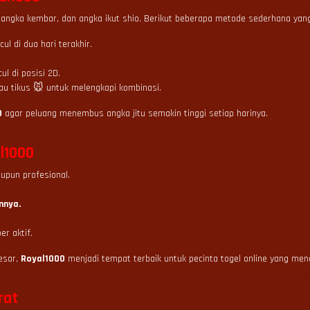
, angka kembar, dan angka ikut shio. Berikut beberapa metode sederhana yang
l di dua hari terakhir.
.
ul di posisi 2D.
au tikus 🐭 untuk melengkapi kombinasi.
0
agar peluang menembus angka jitu semakin tinggi setiap harinya.
l1000
pun profesional.
nnya.
r aktif.
esar,
Royal1000
menjadi tempat terbaik untuk pecinta togel online yang menc
rat