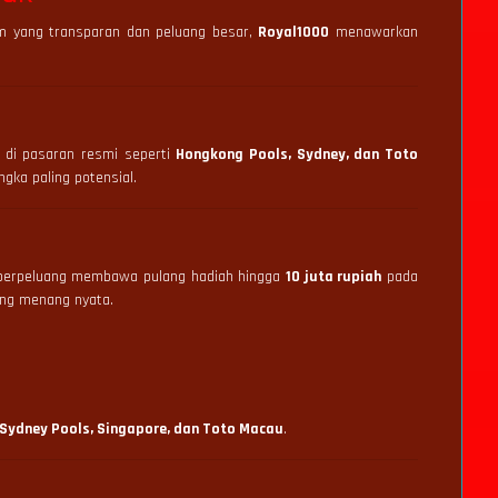
m yang transparan dan peluang besar,
Royal1000
menawarkan
l di pasaran resmi seperti
Hongkong Pools, Sydney, dan Toto
gka paling potensial.
berpeluang membawa pulang hadiah hingga
10 juta rupiah
pada
ang menang nyata.
Sydney Pools, Singapore, dan Toto Macau
.