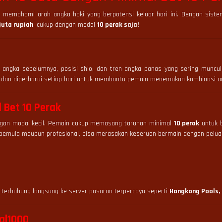
memahami arah angka hoki yang berpotensi keluar hari ini. Dengan siste
 juta rupiah
, cukup dengan modal
10 perak saja!
n angka sebelumnya, posisi shio, dan tren angka panas yang sering muncu
t dan diperbarui setiap hari untuk membantu pemain menemukan kombinasi an
 Bet 10 Perak
an modal kecil. Pemain cukup memasang taruhan minimal
10 perak
untuk 
ik pemula maupun profesional, bisa merasakan keseruan bermain dengan pelu
, terhubung langsung ke server pasaran terpercaya seperti
Hongkong Pools, 
al1000